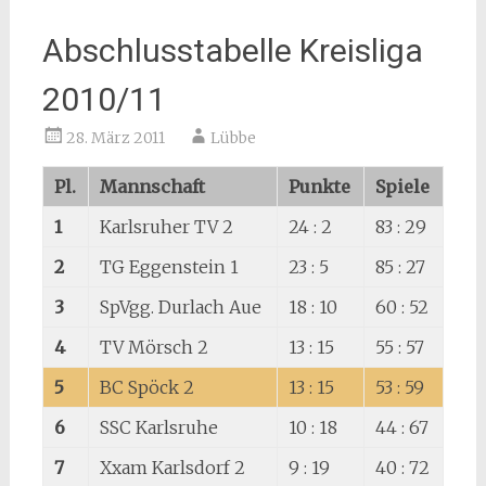
Abschlusstabelle Kreisliga
2010/11
28. März 2011
Lübbe
Pl.
Mannschaft
Punkte
Spiele
1
Karlsruher TV 2
24 : 2
83 : 29
2
TG Eggenstein 1
23 : 5
85 : 27
3
SpVgg. Durlach Aue
18 : 10
60 : 52
4
TV Mörsch 2
13 : 15
55 : 57
5
BC Spöck 2
13 : 15
53 : 59
6
SSC Karlsruhe
10 : 18
44 : 67
7
Xxam Karlsdorf 2
9 : 19
40 : 72