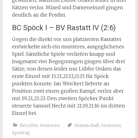
gewinnen, während Lübbe Onken leider in drei
Sätzen verlor. Mixed und Dameneinzel gingen
deutlich an die Postler.
BC Spöck I – BV Rastatt IV (2:6)
Gegen die direkt vor uns platzierten Rastatter
entwickelte sich ein munteres, ausgeglichenes
Spiel. Sämtliche Spiele verliefen knapp und
insgesamt vier Begegnungen gingen über drei
Sätze, von denen leider nur Lübbe Onken das
erste Einzel mit 15:21,21:13,21:15 für Spöck
punkten konnte. Jan Weickert lieferte an
Position zwei einen großen Kampf, verlor aber
mit 19:21,21:23. Den zweiten Spöcker Punkt
steuerte Samuel Hecht mit 21:19,21:16 im dritten
Einzel bei.
Berichte
,
Senioren
Mannschaft
,
Senioren
,
Spieltag