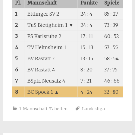
Pl.
Mannschaft
Punkte
Spiele
1
Ettlinger SV 2
24 : 4
85 : 27
2
TuS Bietigheim 1 ▼
24 : 4
73 : 39
3
PS Karlsruhe 2
17 : 11
60 : 52
4
TV Helmsheim 1
15 : 13
57 : 55
5
BV Rastatt 3
13 : 15
58 : 54
6
BV Rastatt 4
8 : 20
37 : 75
7
BSpfr. Neusatz 4
7 : 21
46 : 66
8
BC Spöck 1 ▲
4 : 24
32 : 80
1. Mannschaft
,
Tabellen
Landesliga