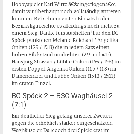
Hobbyspieler Karl Wirtz â€žeingeflogenâ€œ,
damit wir überhaupt noch vollständig antreten
konnten. Bei seinem ersten Einsatz in der
Bezirksliga reichte es allerdings noch nicht zu
einem Sieg. Danke fürs Aushelfen! Für den BC
Spöck punkteten Melanie Reichard / Angelika
Onken (15:9 / 15:13) die in jedem Satz einen
hohen Rückstand umdrehten (2:9 und 4:13),
Hansjörg Strasser / Lübbe Onken (15:4 / 15:8) im
ersten Doppel, Angelika Onken (11:5 / 11:8) im
Dameneinzel und Lübbe Onken (15:12 / 15:11)
im ersten Einzel.
BC Spöck 2 – BSC Waghäusel 2
(7:1)
Ein deutlicher Sieg gelang unserer Zweiten
gegen die erheblich stärker eingeschätzten
Waghäuseler. Da jedoch drei Spiele erst im