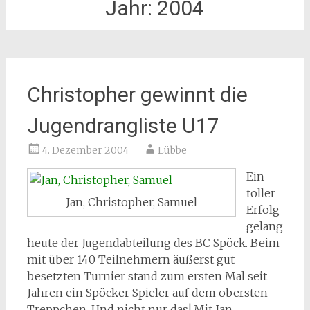
Jahr:
2004
Christopher gewinnt die
Jugendrangliste U17
4. Dezember 2004
Lübbe
Ein
toller
Jan, Christopher, Samuel
Erfolg
gelang
heute der Jugendabteilung des BC Spöck. Beim
mit über 140 Teilnehmern äußerst gut
besetzten Turnier stand zum ersten Mal seit
Jahren ein Spöcker Spieler auf dem obersten
Treppchen. Und nicht nur das! Mit Jan