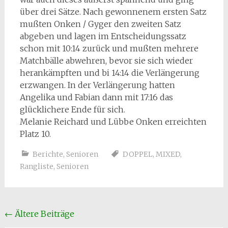
über drei Sätze. Nach gewonnenem ersten Satz
mußten Onken / Gyger den zweiten Satz
abgeben und lagen im Entscheidungssatz
schon mit 10:14 zurück und mußten mehrere
Matchbälle abwehren, bevor sie sich wieder
herankämpften und bi 14:14 die Verlängerung
erzwangen. In der Verlängerung hatten
Angelika und Fabian dann mit 17:16 das
glücklichere Ende für sich.
Melanie Reichard und Lübbe Onken erreichten
Platz 10.
Berichte
,
Senioren
DOPPEL
,
MIXED
,
Rangliste
,
Senioren
Beitragsnavigation
←
Ältere Beiträge