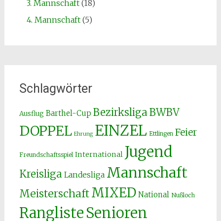
3. Mannschaft
(18)
4. Mannschaft
(5)
Schlagwörter
Bezirksliga
BWBV
Barthel-Cup
Ausflug
EINZEL
DOPPEL
Feier
Ettlingen
Ehrung
Jugend
International
Freundschaftsspiel
Mannschaft
Kreisliga
Landesliga
MIXED
Meisterschaft
National
Nußloch
Senioren
Rangliste