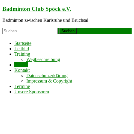
Zum
Badminton Club Spöck e.V.
Inhalt
springen
Badminton zwischen Karlsruhe und Bruchsal
Suchen
nach:
Startseite
Leitbild
Training
Wegbeschreibung
Trainer
Kontakt
Datenschutzerklärung
Impressum & Copyright
Termine
Unsere Sponsoren