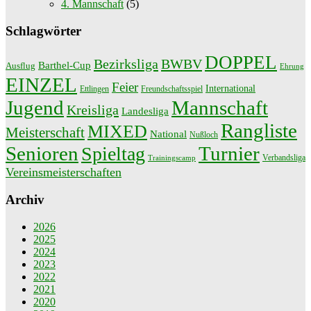
4. Mannschaft
(5)
Schlagwörter
DOPPEL
Bezirksliga
BWBV
Barthel-Cup
Ausflug
Ehrung
EINZEL
Feier
International
Ettlingen
Freundschaftsspiel
Jugend
Mannschaft
Kreisliga
Landesliga
Rangliste
MIXED
Meisterschaft
National
Nußloch
Senioren
Turnier
Spieltag
Verbandsliga
Trainingscamp
Vereinsmeisterschaften
Archiv
2026
2025
2024
2023
2022
2021
2020