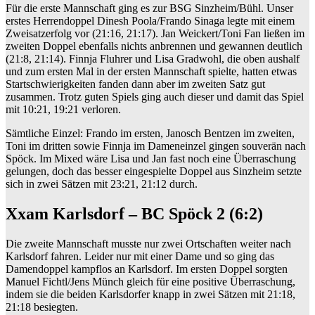
Für die erste Mannschaft ging es zur BSG Sinzheim/Bühl. Unser
erstes Herrendoppel Dinesh Poola/Frando Sinaga legte mit einem
Zweisatzerfolg vor (21:16, 21:17). Jan Weickert/Toni Fan ließen im
zweiten Doppel ebenfalls nichts anbrennen und gewannen deutlich
(21:8, 21:14). Finnja Fluhrer und Lisa Gradwohl, die oben aushalf
und zum ersten Mal in der ersten Mannschaft spielte, hatten etwas
Startschwierigkeiten fanden dann aber im zweiten Satz gut
zusammen. Trotz guten Spiels ging auch dieser und damit das Spiel
mit 10:21, 19:21 verloren.
Sämtliche Einzel: Frando im ersten, Janosch Bentzen im zweiten,
Toni im dritten sowie Finnja im Dameneinzel gingen souverän nach
Spöck. Im Mixed wäre Lisa und Jan fast noch eine Überraschung
gelungen, doch das besser eingespielte Doppel aus Sinzheim setzte
sich in zwei Sätzen mit 23:21, 21:12 durch.
Xxam Karlsdorf – BC Spöck 2 (6:2)
Die zweite Mannschaft musste nur zwei Ortschaften weiter nach
Karlsdorf fahren. Leider nur mit einer Dame und so ging das
Damendoppel kampflos an Karlsdorf. Im ersten Doppel sorgten
Manuel Fichtl/Jens Münch gleich für eine positive Überraschung,
indem sie die beiden Karlsdorfer knapp in zwei Sätzen mit 21:18,
21:18 besiegten.