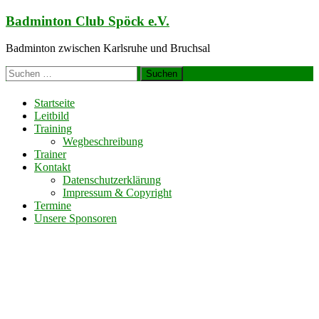
Zum
Badminton Club Spöck e.V.
Inhalt
springen
Badminton zwischen Karlsruhe und Bruchsal
Suchen
nach:
Startseite
Leitbild
Training
Wegbeschreibung
Trainer
Kontakt
Datenschutzerklärung
Impressum & Copyright
Termine
Unsere Sponsoren