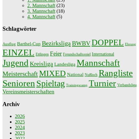
2. Mannschaft
(23)
3. Mannschaft
(18)
4. Mannschaft
(5)
Schlagwörter
DOPPEL
Bezirksliga
BWBV
Barthel-Cup
Ausflug
Ehrung
EINZEL
Feier
International
Ettlingen
Freundschaftsspiel
Jugend
Mannschaft
Kreisliga
Landesliga
Rangliste
MIXED
Meisterschaft
National
Nußloch
Senioren
Turnier
Spieltag
Verbandsliga
Trainingscamp
Vereinsmeisterschaften
Archiv
2026
2025
2024
2023
2022