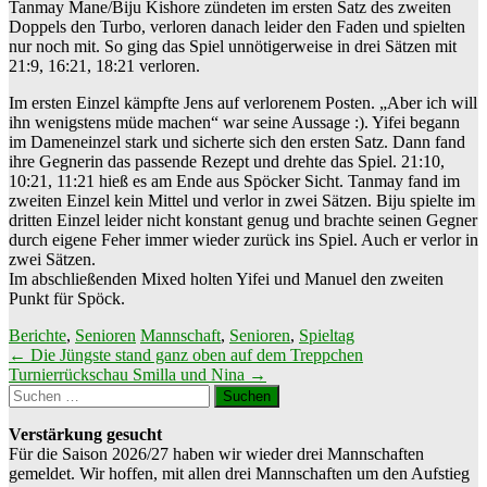
Tanmay Mane/Biju Kishore zündeten im ersten Satz des zweiten
Doppels den Turbo, verloren danach leider den Faden und spielten
nur noch mit. So ging das Spiel unnötigerweise in drei Sätzen mit
21:9, 16:21, 18:21 verloren.
Im ersten Einzel kämpfte Jens auf verlorenem Posten. „Aber ich will
ihn wenigstens müde machen“ war seine Aussage :). Yifei begann
im Dameneinzel stark und sicherte sich den ersten Satz. Dann fand
ihre Gegnerin das passende Rezept und drehte das Spiel. 21:10,
10:21, 11:21 hieß es am Ende aus Spöcker Sicht. Tanmay fand im
zweiten Einzel kein Mittel und verlor in zwei Sätzen. Biju spielte im
dritten Einzel leider nicht konstant genug und brachte seinen Gegner
durch eigene Feher immer wieder zurück ins Spiel. Auch er verlor in
zwei Sätzen.
Im abschließenden Mixed holten Yifei und Manuel den zweiten
Punkt für Spöck.
Berichte
,
Senioren
Mannschaft
,
Senioren
,
Spieltag
Beitragsnavigation
←
Die Jüngste stand ganz oben auf dem Treppchen
Turnierrückschau Smilla und Nina
→
Suchen
nach:
Verstärkung gesucht
Für die Saison 2026/27 haben wir wieder drei Mannschaften
gemeldet. Wir hoffen, mit allen drei Mannschaften um den Aufstieg