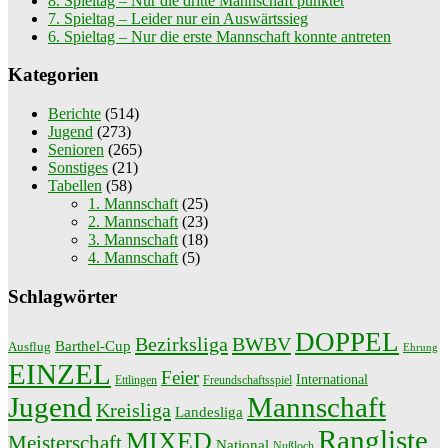
8. Spieltag – Nur die dritte Mannschaft punktet
7. Spieltag – Leider nur ein Auswärtssieg
6. Spieltag – Nur die erste Mannschaft konnte antreten
Kategorien
Berichte
(514)
Jugend
(273)
Senioren
(265)
Sonstiges
(21)
Tabellen
(58)
1. Mannschaft
(25)
2. Mannschaft
(23)
3. Mannschaft
(18)
4. Mannschaft
(5)
Schlagwörter
DOPPEL
Bezirksliga
BWBV
Barthel-Cup
Ausflug
Ehrung
EINZEL
Feier
International
Ettlingen
Freundschaftsspiel
Jugend
Mannschaft
Kreisliga
Landesliga
Rangliste
MIXED
Meisterschaft
National
Nußloch