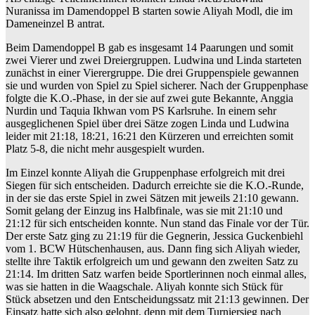
Nuranissa im Damendoppel B starten sowie Aliyah Modl, die im
Dameneinzel B antrat.
Beim Damendoppel B gab es insgesamt 14 Paarungen und somit
zwei Vierer und zwei Dreiergruppen. Ludwina und Linda starteten
zunächst in einer Vierergruppe. Die drei Gruppenspiele gewannen
sie und wurden von Spiel zu Spiel sicherer. Nach der Gruppenphase
folgte die K.O.-Phase, in der sie auf zwei gute Bekannte, Anggia
Nurdin und Taquia Ikhwan vom PS Karlsruhe. In einem sehr
ausgeglichenen Spiel über drei Sätze zogen Linda und Ludwina
leider mit 21:18, 18:21, 16:21 den Kürzeren und erreichten somit
Platz 5-8, die nicht mehr ausgespielt wurden.
Im Einzel konnte Aliyah die Gruppenphase erfolgreich mit drei
Siegen für sich entscheiden. Dadurch erreichte sie die K.O.-Runde,
in der sie das erste Spiel in zwei Sätzen mit jeweils 21:10 gewann.
Somit gelang der Einzug ins Halbfinale, was sie mit 21:10 und
21:12 für sich entscheiden konnte. Nun stand das Finale vor der Tür.
Der erste Satz ging zu 21:19 für die Gegnerin, Jessica Guckenbiehl
vom 1. BCW Hütschenhausen, aus. Dann fing sich Aliyah wieder,
stellte ihre Taktik erfolgreich um und gewann den zweiten Satz zu
21:14. Im dritten Satz warfen beide Sportlerinnen noch einmal alles,
was sie hatten in die Waagschale. Aliyah konnte sich Stück für
Stück absetzen und den Entscheidungssatz mit 21:13 gewinnen. Der
Einsatz hatte sich also gelohnt, denn mit dem Turniersieg nach