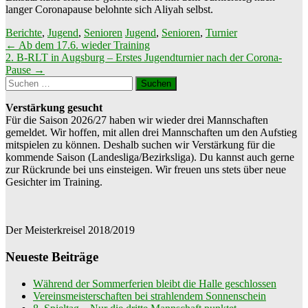
langer Coronapause belohnte sich Aliyah selbst.
Berichte
,
Jugend
,
Senioren
Jugend
,
Senioren
,
Turnier
Beitragsnavigation
←
Ab dem 17.6. wieder Training
2. B-RLT in Augsburg – Erstes Jugendturnier nach der Corona-
Pause
→
Suchen
nach:
Verstärkung gesucht
Für die Saison 2026/27 haben wir wieder drei Mannschaften
gemeldet. Wir hoffen, mit allen drei Mannschaften um den Aufstieg
mitspielen zu können. Deshalb suchen wir Verstärkung für die
kommende Saison (Landesliga/Bezirksliga). Du kannst auch gerne
zur Rückrunde bei uns einsteigen. Wir freuen uns stets über neue
Gesichter im Training.
Der Meisterkreisel 2018/2019
Neueste Beiträge
Während der Sommerferien bleibt die Halle geschlossen
Vereinsmeisterschaften bei strahlendem Sonnenschein