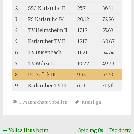
2
SSC Karlsruhe II
25:7
86:41
3
PS Karlsruhe IV
20:12
72:56
4
TV Helmsheim II
17:15
55:63
5
Karlsruher TV II
15:17
60:67
6
TV Busenbach
11:21
54:74
7
TV Mörsch
10:22
49:79
8
BC Spöck III
9:32
57:70
9
Karlsruher TV III
6:26
31:96
3. Mannschaft
,
Tabellen
Kreisliga
Beitragsnavigation
←
Volles Haus beim
Spieltag 8a – Die dritte