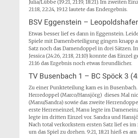
Julia/Lübbe (19:21, 21:19, 18:21). Im zweiten 
21:18, 22:24, 19:12 lautete das Endergebnis.
BSV Eggenstein – Leopoldshafen
Etwas besser lief es dann in Eggenstein. Leid
Spiele mit Damenbeteiligung gingen knapp au
Satz noch das Damendoppel in drei Sätzen. 
Jessica (24:26, 21:18, 21:10) konnte das Einzel 
21:16 das Ergebnis noch etwas freundlicher.
TV Busenbach 1 – BC Spöck 3 (4
Zu einer Punkteteilung kam es in Busenbach.
Herredoppel (Marco/Hansjörg) dieses Mal nic
(Manu/Sandra) sowie das zweite Herrendoppel
erste Herreneinzel, Manu legte im Dameneinze
legte im dritten Einzel vor. Sandra und Hans
Nach total verkorkstem ersten Satz lief es im
um das Spiel zu drehen. 9:21, 18:21 hieß es am