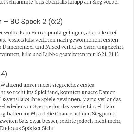
Einzel schrammte Jens ebenfalls knapp am Sieg vorbei
 – BC Spöck 2 (6:2)
er wollte kein Herrenpunkt gelingen, aber alle drei
s. Jessica/Julia verloren nach gewonnenem ersten
Im Dameneinzel und Mixed verlief es dann umgekehrt
gewinnen, Julia und Lübbe gestalteten mit 16:21, 21:13,
:4)
 Während unser meist siegreiches erstes
ht so recht ins Spiel fand, konnten unsere Damen
 (Sven/Hajo) ihre Spiele gewinnen. Marco verlor das
l wieder vor. Sven verlor das zweite Einzel, Hajo
jörg hatten im Mixed die Chance auf den Siegpunkt.
 zweiten Satz zwar besser, reichte jedoch nicht mehr,
 Ende aus Spöcker Sicht.