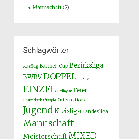
4. Mannschaft
(5)
Schlagwörter
Bezirksliga
Barthel-Cup
Ausflug
DOPPEL
BWBV
Ehrung
EINZEL
Feier
Ettlingen
International
Freundschaftsspiel
Jugend
Kreisliga
Landesliga
Mannschaft
MIXED
Meisterschaft