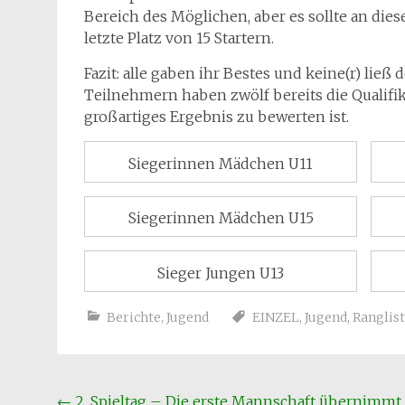
Bereich des Möglichen, aber es sollte an die
letzte Platz von 15 Startern.
Fazit: alle gaben ihr Bestes und keine(r) ließ
Teilnehmern haben zwölf bereits die Qualifika
großartiges Ergebnis zu bewerten ist.
Siegerinnen Mädchen U11
Siegerinnen Mädchen U15
Sieger Jungen U13
Berichte
,
Jugend
EINZEL
,
Jugend
,
Ranglis
Beitragsnavigation
←
2. Spieltag – Die erste Mannschaft übernimmt