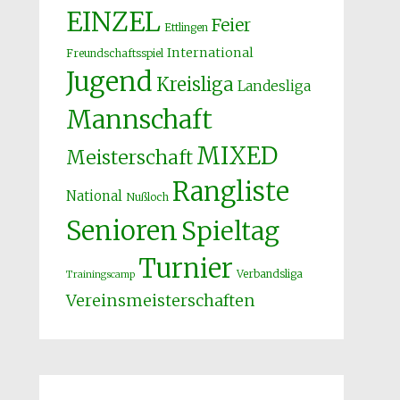
EINZEL
Feier
Ettlingen
International
Freundschaftsspiel
Jugend
Kreisliga
Landesliga
Mannschaft
MIXED
Meisterschaft
Rangliste
National
Nußloch
Senioren
Spieltag
Turnier
Verbandsliga
Trainingscamp
Vereinsmeisterschaften