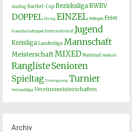
Bezirksliga
BWBV
Barthel-Cup
Ausflug
EINZEL
DOPPEL
Feier
Ettlingen
Ehrung
Jugend
International
Freundschaftsspiel
Mannschaft
Kreisliga
Landesliga
MIXED
Meisterschaft
National
Nußloch
Senioren
Rangliste
Spieltag
Turnier
Trainingscamp
Vereinsmeisterschaften
Verbandsliga
Archiv