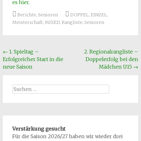
es hier
.
Berichte
,
Senioren
DOPPEL
,
EINZEL
,
Meisterschaft
,
MIXED
,
Rangliste
,
Senioren
Beitragsnavigation
←
1. Spieltag –
2. Regionalrangliste –
Erfolgreicher Start in die
Doppelerfolg bei den
neue Saison
Mädchen U15
→
Suchen
nach:
Verstärkung gesucht
Für die Saison 2026/27 haben wir wieder drei