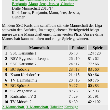
Dritte Mannschaft 2013/14:
Karl, Lucas, Benjamin, Manu, Jens, Jessica,
Günther
Mit dem SSC Karlsruhe schafft die stärkste Mannschaft der Liga
souverän den Aufstieg. Im ausgeglichenen Verfolgerfeld belegt
unsere zweite Mannschaft einen guten vierten Platz. Unsere dritte
Mannschaft kann mithalten und einige Spiele gewinnen.
Pl.
Mannschaft
Punkte
Spiele
1
SSC Karlsruhe 1
36 : 0
124 : 20
2
BSV Eggenstein-Leop 4
26 : 10
81 : 62
3
SSC Karlsruhe 2
24 : 12
77 : 66
4
BC Spöck 2
23 : 13
83 : 60
5
Xxam Karlsdorf ▼
21 : 15
80 : 64
6
TV Helmsheim 2
20 : 16
68 : 76
7
BC Spöck 3
9 : 27
60 : 83
8
SG Waghäusel 4
8 : 28
51 : 93
9
Karlsruher TV 3
7 : 29
51 : 91
10
TV Mörsch 2
6 : 30
42 : 102
2. Mannschaft
,
3. Mannschaft
,
Tabellen
Kreisliga