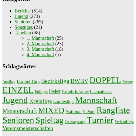
Berichte
(514)
Jugend
(273)
Senioren
(265)
Sonstiges
(21)
Tabellen
(58)
1. Mannschaft
(25)
2. Mannschaft
(23)
3. Mannschaft
(18)
4. Mannschaft
(5)
Schlagwörter
DOPPEL
Bezirksliga
BWBV
Barthel-Cup
Ausflug
Ehrung
EINZEL
Feier
International
Ettlingen
Freundschaftsspiel
Jugend
Mannschaft
Kreisliga
Landesliga
Rangliste
MIXED
Meisterschaft
National
Nußloch
Senioren
Turnier
Spieltag
Verbandsliga
Trainingscamp
Vereinsmeisterschaften