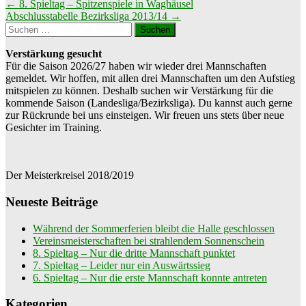
Beitragsnavigation
←
8. Spieltag – Spitzenspiele in Waghäusel
Abschlusstabelle Bezirksliga 2013/14
→
Suchen
nach:
Verstärkung gesucht
Für die Saison 2026/27 haben wir wieder drei Mannschaften
gemeldet. Wir hoffen, mit allen drei Mannschaften um den Aufstieg
mitspielen zu können. Deshalb suchen wir Verstärkung für die
kommende Saison (Landesliga/Bezirksliga). Du kannst auch gerne
zur Rückrunde bei uns einsteigen. Wir freuen uns stets über neue
Gesichter im Training.
Der Meisterkreisel 2018/2019
Neueste Beiträge
Während der Sommerferien bleibt die Halle geschlossen
Vereinsmeisterschaften bei strahlendem Sonnenschein
8. Spieltag – Nur die dritte Mannschaft punktet
7. Spieltag – Leider nur ein Auswärtssieg
6. Spieltag – Nur die erste Mannschaft konnte antreten
Kategorien