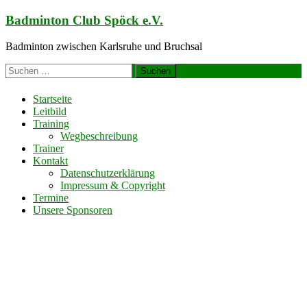
Zum
Badminton Club Spöck e.V.
Inhalt
springen
Badminton zwischen Karlsruhe und Bruchsal
Suchen
nach:
Startseite
Leitbild
Training
Wegbeschreibung
Trainer
Kontakt
Datenschutzerklärung
Impressum & Copyright
Termine
Unsere Sponsoren