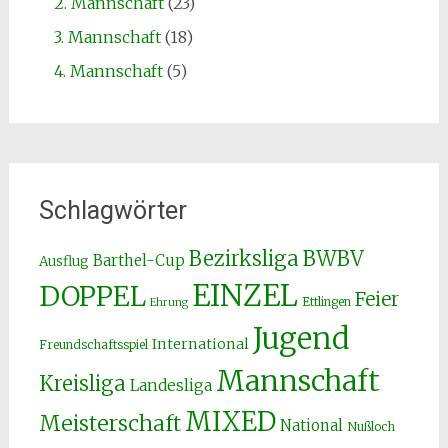
2. Mannschaft
(23)
3. Mannschaft
(18)
4. Mannschaft
(5)
Schlagwörter
Bezirksliga
BWBV
Barthel-Cup
Ausflug
EINZEL
DOPPEL
Feier
Ettlingen
Ehrung
Jugend
International
Freundschaftsspiel
Mannschaft
Kreisliga
Landesliga
MIXED
Meisterschaft
National
Nußloch