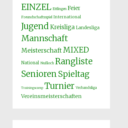
EINZEL
Feier
Ettlingen
International
Freundschaftsspiel
Jugend
Kreisliga
Landesliga
Mannschaft
MIXED
Meisterschaft
Rangliste
National
Nußloch
Senioren
Spieltag
Turnier
Verbandsliga
Trainingscamp
Vereinsmeisterschaften