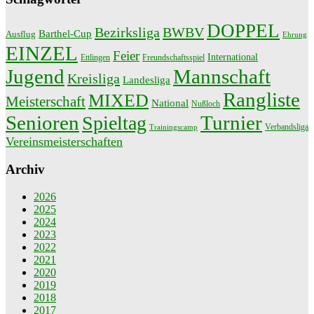
DOPPEL
Bezirksliga
BWBV
Barthel-Cup
Ausflug
Ehrung
EINZEL
Feier
International
Ettlingen
Freundschaftsspiel
Jugend
Mannschaft
Kreisliga
Landesliga
Rangliste
MIXED
Meisterschaft
National
Nußloch
Senioren
Turnier
Spieltag
Verbandsliga
Trainingscamp
Vereinsmeisterschaften
Archiv
2026
2025
2024
2023
2022
2021
2020
2019
2018
2017