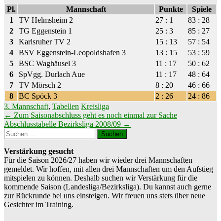
Pl.
Mannschaft
Punkte
Spiele
1
TV Helmsheim 2
27 : 1
83 : 28
2
TG Eggenstein 1
25 : 3
85 : 27
3
Karlsruher TV 2
15 : 13
57 : 54
4
BSV Eggenstein-Leopoldshafen 3
13 : 15
53 : 59
5
BSC Waghäusel 3
11 : 17
50 : 62
6
SpVgg. Durlach Aue
11 : 17
48 : 64
7
TV Mörsch 2
8 : 20
46 : 66
8
BC Spöck 3
2 : 26
24 : 86
3. Mannschaft
,
Tabellen
Kreisliga
Beitragsnavigation
←
Zum Saisonabschluss geht es noch einmal zur Sache
Abschlusstabelle Bezirksliga 2008/09
→
Suchen
nach:
Verstärkung gesucht
Für die Saison 2026/27 haben wir wieder drei Mannschaften
gemeldet. Wir hoffen, mit allen drei Mannschaften um den Aufstieg
mitspielen zu können. Deshalb suchen wir Verstärkung für die
kommende Saison (Landesliga/Bezirksliga). Du kannst auch gerne
zur Rückrunde bei uns einsteigen. Wir freuen uns stets über neue
Gesichter im Training.