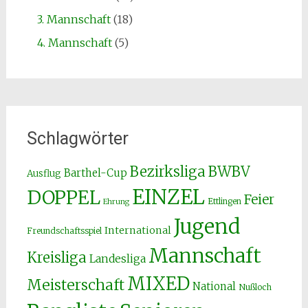
3. Mannschaft
(18)
4. Mannschaft
(5)
Schlagwörter
Bezirksliga
BWBV
Barthel-Cup
Ausflug
EINZEL
DOPPEL
Feier
Ettlingen
Ehrung
Jugend
International
Freundschaftsspiel
Mannschaft
Kreisliga
Landesliga
MIXED
Meisterschaft
National
Nußloch