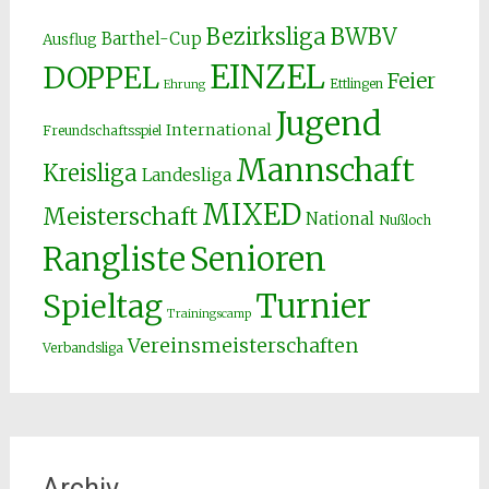
Bezirksliga
BWBV
Barthel-Cup
Ausflug
EINZEL
DOPPEL
Feier
Ettlingen
Ehrung
Jugend
International
Freundschaftsspiel
Mannschaft
Kreisliga
Landesliga
MIXED
Meisterschaft
National
Nußloch
Senioren
Rangliste
Spieltag
Turnier
Trainingscamp
Vereinsmeisterschaften
Verbandsliga
Archiv