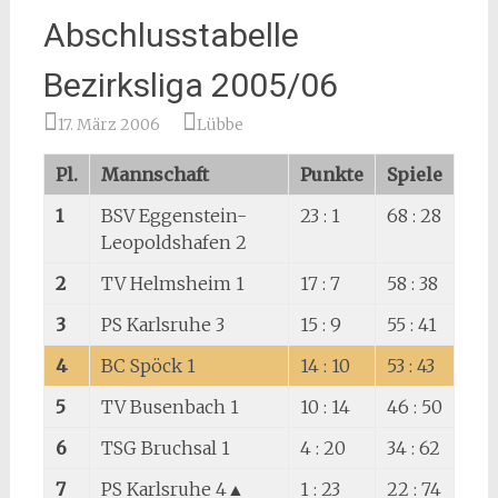
Abschlusstabelle
Bezirksliga 2005/06
17. März 2006
Lübbe
Pl.
Mannschaft
Punkte
Spiele
1
BSV Eggenstein-
23 : 1
68 : 28
Leopoldshafen 2
2
TV Helmsheim 1
17 : 7
58 : 38
3
PS Karlsruhe 3
15 : 9
55 : 41
4
BC Spöck 1
14 : 10
53 : 43
5
TV Busenbach 1
10 : 14
46 : 50
6
TSG Bruchsal 1
4 : 20
34 : 62
7
PS Karlsruhe 4▲
1 : 23
22 : 74