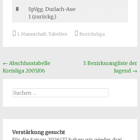
8
SpVgg. Durlach-Aue
1 (zurückg.)
1. Mannschaft
,
Tabellen
Bezirksliga
Beitragsnavigation
←
Abschlusstabelle
3. Bezirksrangliste der
Kreisliga 2005/06
Jugend
→
Suchen
nach:
Verstärkung gesucht
Für die Saison 2026/27 haben wir wieder drei