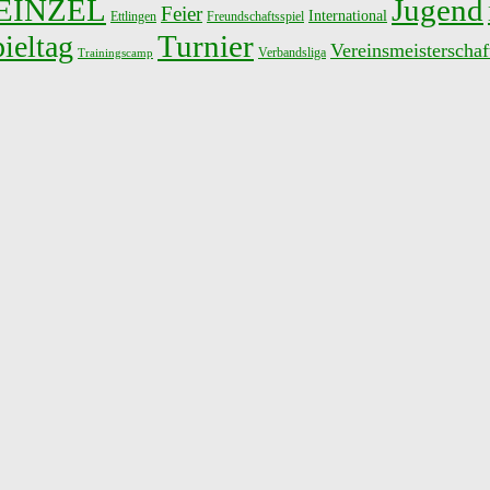
EINZEL
Jugend
Feier
International
Ettlingen
Freundschaftsspiel
Turnier
ieltag
Vereinsmeisterschaf
Verbandsliga
Trainingscamp