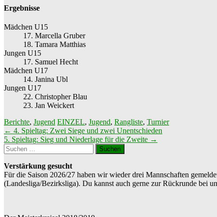
Ergebnisse
Mädchen U15
17. Marcella Gruber
18. Tamara Matthias
Jungen U15
17. Samuel Hecht
Mädchen U17
14. Janina Ubl
Jungen U17
22. Christopher Blau
23. Jan Weickert
Berichte
,
Jugend
EINZEL
,
Jugend
,
Rangliste
,
Turnier
Beitragsnavigation
←
4. Spieltag: Zwei Siege und zwei Unentschieden
5. Spieltag: Sieg und Niederlage für die Zweite
→
Suchen
nach:
Verstärkung gesucht
Für die Saison 2026/27 haben wir wieder drei Mannschaften gemeldet
(Landesliga/Bezirksliga). Du kannst auch gerne zur Rückrunde bei uns