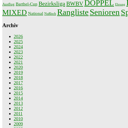
DOPPEL
Bezirksliga
BWBV
Barthel-Cup
Ausflug
Ehrung
Rangliste
Senioren
Sp
MIXED
National
Nußloch
Archiv
2026
2025
2024
2023
2022
2021
2020
2019
2018
2017
2016
2015
2014
2013
2012
2011
2010
2009