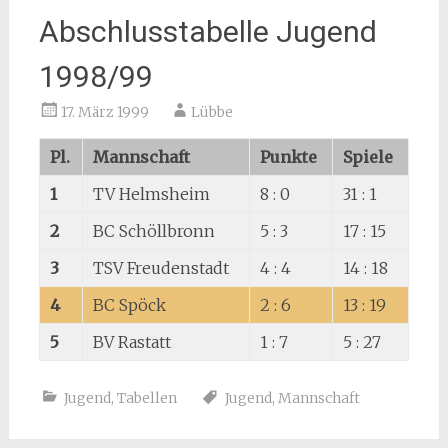
Abschlusstabelle Jugend
1998/99
17. März 1999
Lübbe
Pl.
Mannschaft
Punkte
Spiele
1
TV Helmsheim
8 : 0
31 : 1
2
BC Schöllbronn
5 : 3
17 : 15
3
TSV Freudenstadt
4 : 4
14 : 18
4
BC Spöck
2 : 6
13 : 19
5
BV Rastatt
1 : 7
5 : 27
Jugend
,
Tabellen
Jugend
,
Mannschaft