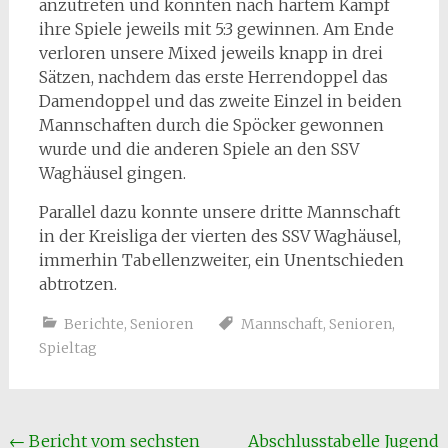
anzutreten und konnten nach hartem Kampf
ihre Spiele jeweils mit 5:3 gewinnen. Am Ende
verloren unsere Mixed jeweils knapp in drei
Sätzen, nachdem das erste Herrendoppel das
Damendoppel und das zweite Einzel in beiden
Mannschaften durch die Spöcker gewonnen
wurde und die anderen Spiele an den SSV
Waghäusel gingen.
Parallel dazu konnte unsere dritte Mannschaft
in der Kreisliga der vierten des SSV Waghäusel,
immerhin Tabellenzweiter, ein Unentschieden
abtrotzen.
Berichte
,
Senioren
Mannschaft
,
Senioren
,
Spieltag
Beitragsnavigation
←
Bericht vom sechsten
Abschlusstabelle Jugend