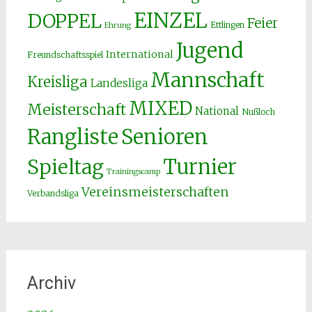
EINZEL
DOPPEL
Feier
Ettlingen
Ehrung
Jugend
International
Freundschaftsspiel
Mannschaft
Kreisliga
Landesliga
MIXED
Meisterschaft
National
Nußloch
Senioren
Rangliste
Spieltag
Turnier
Trainingscamp
Vereinsmeisterschaften
Verbandsliga
Archiv