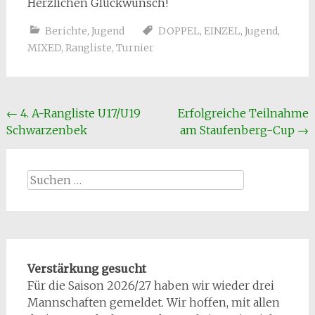
Herzlichen Glückwunsch!
Berichte
,
Jugend
DOPPEL
,
EINZEL
,
Jugend
,
MIXED
,
Rangliste
,
Turnier
Beitragsnavigation
←
4. A-Rangliste U17/U19
Erfolgreiche Teilnahme
Schwarzenbek
am Staufenberg-Cup
→
Suchen
nach:
Verstärkung gesucht
Für die Saison 2026/27 haben wir wieder drei
Mannschaften gemeldet. Wir hoffen, mit allen