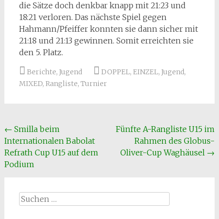
die Sätze doch denkbar knapp mit 21:23 und
18:21 verloren. Das nächste Spiel gegen
Hahmann/Pfeiffer konnten sie dann sicher mit
21:18 und 21:13 gewinnen. Somit erreichten sie
den 5. Platz.
Berichte
,
Jugend
DOPPEL
,
EINZEL
,
Jugend
,
MIXED
,
Rangliste
,
Turnier
Beitragsnavigation
←
Smilla beim
Fünfte A-Rangliste U15 im
Internationalen Babolat
Rahmen des Globus-
Refrath Cup U15 auf dem
Oliver-Cup Waghäusel
→
Podium
Suchen
nach: