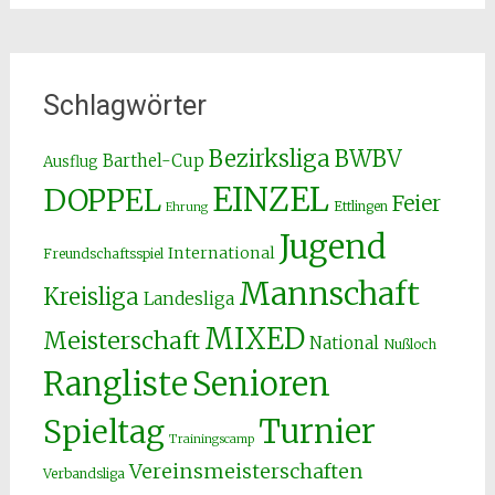
Schlagwörter
Bezirksliga
BWBV
Barthel-Cup
Ausflug
EINZEL
DOPPEL
Feier
Ettlingen
Ehrung
Jugend
International
Freundschaftsspiel
Mannschaft
Kreisliga
Landesliga
MIXED
Meisterschaft
National
Nußloch
Senioren
Rangliste
Spieltag
Turnier
Trainingscamp
Vereinsmeisterschaften
Verbandsliga