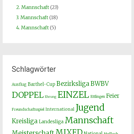
2. Mannschaft
(23)
3. Mannschaft
(18)
4. Mannschaft
(5)
Schlagwörter
Bezirksliga
BWBV
Barthel-Cup
Ausflug
EINZEL
DOPPEL
Feier
Ettlingen
Ehrung
Jugend
International
Freundschaftsspiel
Mannschaft
Kreisliga
Landesliga
MIXED
Meisterschaft
National
Nußloch