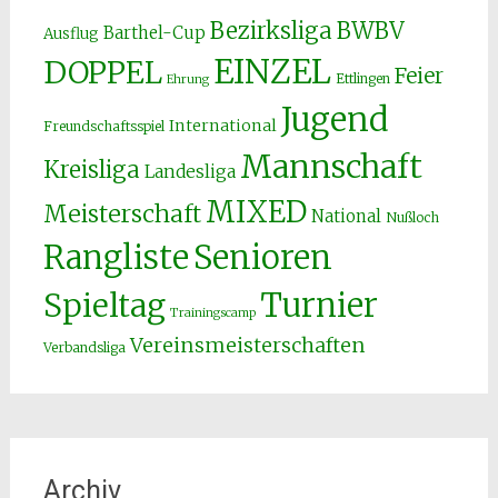
Bezirksliga
BWBV
Barthel-Cup
Ausflug
EINZEL
DOPPEL
Feier
Ettlingen
Ehrung
Jugend
International
Freundschaftsspiel
Mannschaft
Kreisliga
Landesliga
MIXED
Meisterschaft
National
Nußloch
Senioren
Rangliste
Spieltag
Turnier
Trainingscamp
Vereinsmeisterschaften
Verbandsliga
Archiv