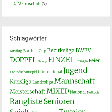
4. Mannschaft
(5)
Schlagwörter
Bezirksliga
BWBV
Barthel-Cup
Ausflug
EINZEL
DOPPEL
Feier
Ettlingen
Ehrung
Jugend
International
Freundschaftsspiel
Mannschaft
Kreisliga
Landesliga
MIXED
Meisterschaft
National
Nußloch
Senioren
Rangliste