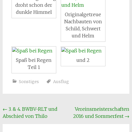
droht schon der
dunkle Himmel
Originalgetreue
Nachbauten von
Schild, Schwert
und Helm
Spaß bei Regen
und 2
Teil 1
Sonstiges
Ausflug
Beitragsnavigation
←
3. & 4. BWBV-RLT und
Vereinsmeisterschaften
Abschied von Thilo
2016 und Sommerfest
→