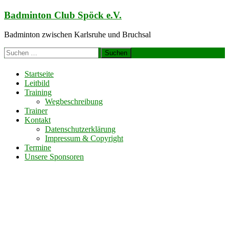
Zum
Badminton Club Spöck e.V.
Inhalt
springen
Badminton zwischen Karlsruhe und Bruchsal
Suchen
nach:
Startseite
Leitbild
Training
Wegbeschreibung
Trainer
Kontakt
Datenschutzerklärung
Impressum & Copyright
Termine
Unsere Sponsoren