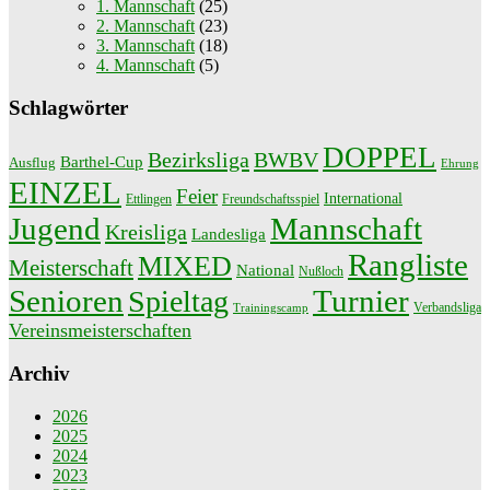
1. Mannschaft
(25)
2. Mannschaft
(23)
3. Mannschaft
(18)
4. Mannschaft
(5)
Schlagwörter
DOPPEL
Bezirksliga
BWBV
Barthel-Cup
Ausflug
Ehrung
EINZEL
Feier
International
Ettlingen
Freundschaftsspiel
Jugend
Mannschaft
Kreisliga
Landesliga
Rangliste
MIXED
Meisterschaft
National
Nußloch
Senioren
Turnier
Spieltag
Verbandsliga
Trainingscamp
Vereinsmeisterschaften
Archiv
2026
2025
2024
2023