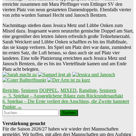
erreichte zusammen mit Mara Pfeffinger vom Ettlinger SV den
vierten Platz von neun gestarteten Damendoppeln. Ebenfalls vierter
von zehn wurden Samuel Hecht und Janosch Bentzen.
Nachmittags stießen dann Jessica Metz und Lübbe Onken zum
Mixed dazu. Insgesamt waren neunzehn gemischte Doppel am Start,
eine gegenüber den letzten Jahren erfreulich große Teilnehmerzahl.
Sarah Weickert und Lübbe Onken schafften es bis ins Halbfinale,
das sie knapp verloren. Im Spiel um Platz drei war dann, zumindest
im ersten Satz, die Luft heraus, so dass auch sie auf Platz vier
landeten. Eine tolle Platzierung erreichten auch Jessica Metz und
Janosch Bentzen, die es bis ins Viertelfinale kamen und am Ende
Platz acht belegten.
Berichte
,
Senioren
DOPPEL
,
MIXED
,
Rangliste
,
Senioren
Beitragsnavigation
←
5. Spieltag – Ausgeglichene Bilanz zum Rückrundenauftakt
6. Spieltag – Die Erste verliert den Anschluss, die Zweite hamstert
Punkte
→
Suchen
nach:
Verstärkung gesucht
Für die Saison 2026/27 haben wir wieder drei Mannschaften
gemeldet. Wir hoffen, mit allen drei Mannschaften um den Aufstieg