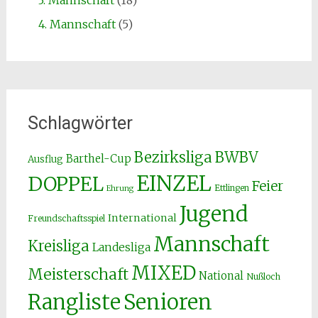
4. Mannschaft
(5)
Schlagwörter
Bezirksliga
BWBV
Barthel-Cup
Ausflug
EINZEL
DOPPEL
Feier
Ettlingen
Ehrung
Jugend
International
Freundschaftsspiel
Mannschaft
Kreisliga
Landesliga
MIXED
Meisterschaft
National
Nußloch
Senioren
Rangliste