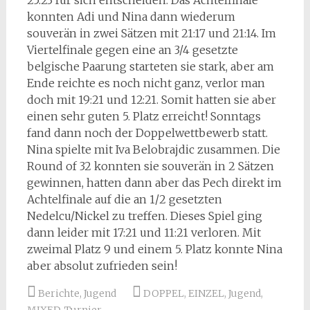
25:23 für sich entscheiden. Das Achtelfinale
konnten Adi und Nina dann wiederum
souverän in zwei Sätzen mit 21:17 und 21:14. Im
Viertelfinale gegen eine an 3/4 gesetzte
belgische Paarung starteten sie stark, aber am
Ende reichte es noch nicht ganz, verlor man
doch mit 19:21 und 12:21. Somit hatten sie aber
einen sehr guten 5. Platz erreicht! Sonntags
fand dann noch der Doppelwettbewerb statt.
Nina spielte mit Iva Belobrajdic zusammen. Die
Round of 32 konnten sie souverän in 2 Sätzen
gewinnen, hatten dann aber das Pech direkt im
Achtelfinale auf die an 1/2 gesetzten
Nedelcu/Nickel zu treffen. Dieses Spiel ging
dann leider mit 17:21 und 11:21 verloren. Mit
zweimal Platz 9 und einem 5. Platz konnte Nina
aber absolut zufrieden sein!
Berichte
,
Jugend
DOPPEL
,
EINZEL
,
Jugend
,