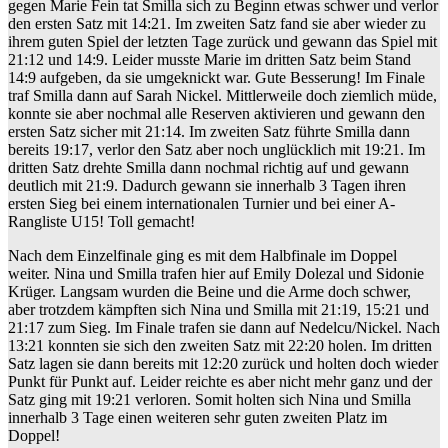
gegen Marie Fein tat Smilla sich zu Beginn etwas schwer und verlor
den ersten Satz mit 14:21. Im zweiten Satz fand sie aber wieder zu
ihrem guten Spiel der letzten Tage zurück und gewann das Spiel mit
21:12 und 14:9. Leider musste Marie im dritten Satz beim Stand
14:9 aufgeben, da sie umgeknickt war. Gute Besserung! Im Finale
traf Smilla dann auf Sarah Nickel. Mittlerweile doch ziemlich müde,
konnte sie aber nochmal alle Reserven aktivieren und gewann den
ersten Satz sicher mit 21:14. Im zweiten Satz führte Smilla dann
bereits 19:17, verlor den Satz aber noch unglücklich mit 19:21. Im
dritten Satz drehte Smilla dann nochmal richtig auf und gewann
deutlich mit 21:9. Dadurch gewann sie innerhalb 3 Tagen ihren
ersten Sieg bei einem internationalen Turnier und bei einer A-
Rangliste U15! Toll gemacht!
Nach dem Einzelfinale ging es mit dem Halbfinale im Doppel
weiter. Nina und Smilla trafen hier auf Emily Dolezal und Sidonie
Krüger. Langsam wurden die Beine und die Arme doch schwer,
aber trotzdem kämpften sich Nina und Smilla mit 21:19, 15:21 und
21:17 zum Sieg. Im Finale trafen sie dann auf Nedelcu/Nickel. Nach
13:21 konnten sie sich den zweiten Satz mit 22:20 holen. Im dritten
Satz lagen sie dann bereits mit 12:20 zurück und holten doch wieder
Punkt für Punkt auf. Leider reichte es aber nicht mehr ganz und der
Satz ging mit 19:21 verloren. Somit holten sich Nina und Smilla
innerhalb 3 Tage einen weiteren sehr guten zweiten Platz im
Doppel!