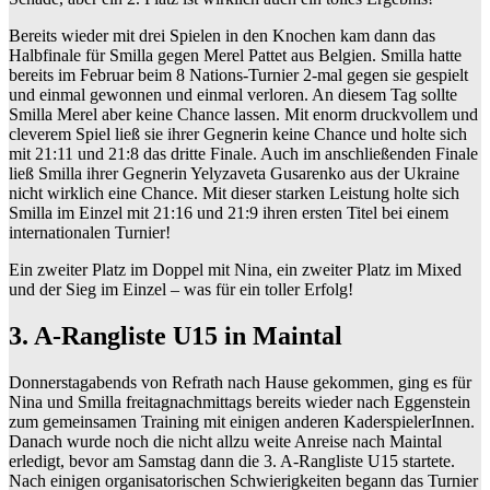
Bereits wieder mit drei Spielen in den Knochen kam dann das
Halbfinale für Smilla gegen Merel Pattet aus Belgien. Smilla hatte
bereits im Februar beim 8 Nations-Turnier 2-mal gegen sie gespielt
und einmal gewonnen und einmal verloren. An diesem Tag sollte
Smilla Merel aber keine Chance lassen. Mit enorm druckvollem und
cleverem Spiel ließ sie ihrer Gegnerin keine Chance und holte sich
mit 21:11 und 21:8 das dritte Finale. Auch im anschließenden Finale
ließ Smilla ihrer Gegnerin Yelyzaveta Gusarenko aus der Ukraine
nicht wirklich eine Chance. Mit dieser starken Leistung holte sich
Smilla im Einzel mit 21:16 und 21:9 ihren ersten Titel bei einem
internationalen Turnier!
Ein zweiter Platz im Doppel mit Nina, ein zweiter Platz im Mixed
und der Sieg im Einzel – was für ein toller Erfolg!
3. A-Rangliste U15 in Maintal
Donnerstagabends von Refrath nach Hause gekommen, ging es für
Nina und Smilla freitagnachmittags bereits wieder nach Eggenstein
zum gemeinsamen Training mit einigen anderen KaderspielerInnen.
Danach wurde noch die nicht allzu weite Anreise nach Maintal
erledigt, bevor am Samstag dann die 3. A-Rangliste U15 startete.
Nach einigen organisatorischen Schwierigkeiten begann das Turnier