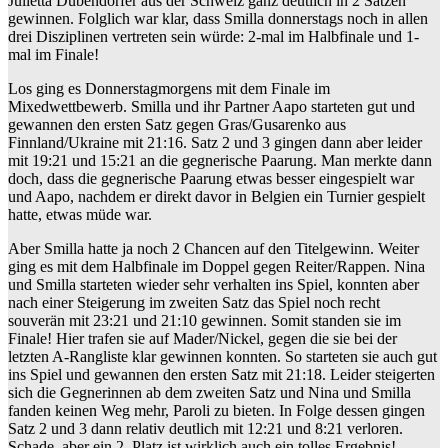
Julietta Dübendörfer aus der Schweiz ganz deutlich in 2 Sätzen
gewinnen. Folglich war klar, dass Smilla donnerstags noch in allen
drei Disziplinen vertreten sein würde: 2-mal im Halbfinale und 1-
mal im Finale!
Los ging es Donnerstagmorgens mit dem Finale im
Mixedwettbewerb. Smilla und ihr Partner Aapo starteten gut und
gewannen den ersten Satz gegen Gras/Gusarenko aus
Finnland/Ukraine mit 21:16. Satz 2 und 3 gingen dann aber leider
mit 19:21 und 15:21 an die gegnerische Paarung. Man merkte dann
doch, dass die gegnerische Paarung etwas besser eingespielt war
und Aapo, nachdem er direkt davor in Belgien ein Turnier gespielt
hatte, etwas müde war.
Aber Smilla hatte ja noch 2 Chancen auf den Titelgewinn. Weiter
ging es mit dem Halbfinale im Doppel gegen Reiter/Rappen. Nina
und Smilla starteten wieder sehr verhalten ins Spiel, konnten aber
nach einer Steigerung im zweiten Satz das Spiel noch recht
souverän mit 23:21 und 21:10 gewinnen. Somit standen sie im
Finale! Hier trafen sie auf Mader/Nickel, gegen die sie bei der
letzten A-Rangliste klar gewinnen konnten. So starteten sie auch gut
ins Spiel und gewannen den ersten Satz mit 21:18. Leider steigerten
sich die Gegnerinnen ab dem zweiten Satz und Nina und Smilla
fanden keinen Weg mehr, Paroli zu bieten. In Folge dessen gingen
Satz 2 und 3 dann relativ deutlich mit 12:21 und 8:21 verloren.
Schade, aber ein 2. Platz ist wirklich auch ein tolles Ergebnis!