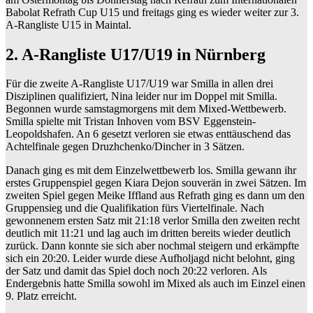
Babolat Refrath Cup U15 und freitags ging es wieder weiter zur 3.
A-Rangliste U15 in Maintal.
2. A-Rangliste U17/U19 in Nürnberg
Für die zweite A-Rangliste U17/U19 war Smilla in allen drei
Disziplinen qualifiziert, Nina leider nur im Doppel mit Smilla.
Begonnen wurde samstagmorgens mit dem Mixed-Wettbewerb.
Smilla spielte mit Tristan Inhoven vom BSV Eggenstein-
Leopoldshafen. An 6 gesetzt verloren sie etwas enttäuschend das
Achtelfinale gegen Druzhchenko/Dincher in 3 Sätzen.
Danach ging es mit dem Einzelwettbewerb los. Smilla gewann ihr
erstes Gruppenspiel gegen Kiara Dejon souverän in zwei Sätzen. Im
zweiten Spiel gegen Meike Iffland aus Refrath ging es dann um den
Gruppensieg und die Qualifikation fürs Viertelfinale. Nach
gewonnenem ersten Satz mit 21:18 verlor Smilla den zweiten recht
deutlich mit 11:21 und lag auch im dritten bereits wieder deutlich
zurück. Dann konnte sie sich aber nochmal steigern und erkämpfte
sich ein 20:20. Leider wurde diese Aufholjagd nicht belohnt, ging
der Satz und damit das Spiel doch noch 20:22 verloren. Als
Endergebnis hatte Smilla sowohl im Mixed als auch im Einzel einen
9. Platz erreicht.