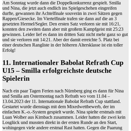
Am Sonntag wurde dann die Doppelkonkurrenz gespielt. Smilla
und Nina, die jetzt auch endlich ins Spielgeschehen eingreifen
durfte, gewannen ihr Achtelfinale souverän in zwei Sätzen gegen
Rappen/Giesecke. Im Viertelfinale trafen sie dann auf die an 3
gesetzten Hermel/Segler. Den ersten Satz verloren sie mit 16:21,
konnten den zweiten dann aber mit großem Kampfgeist mit 25:23
gewinnen. Leider lief es dann im dritten Satz nicht mehr ganz so gut
und sie verloren mit 14:21. Aber der damit erreichte 5. Platz bei
einer deutschen Rangliste in der höheren Altersklasse ist ein toller
Erfolg!
11. Internationaler Babolat Refrath Cup
U15 – Smilla erfolgreichste deutsche
Spielerin
Nach ein paar Tagen Ferien nach Nürnberg ging es dann für Nina
und Smilla am Ostermontag nach Refrath wo vom 11.04 –
13.04.2023 der 11. Internationale Babolat Refrath Cup stattfand.
Gestartet wurde dienstags mit dem Mixedwettbewerb, der im
einfachen K.-o.-System gespielt wurde. Nina spielte erstmals mit
Luan Wolber aus Kirnbach zusammen. Leider hatten die zwei kein
Losglück und mussten direkt in der ersten Runde an den Start,
wohingegen viele andere erstmal Rast hatten. Gegen die Paarung