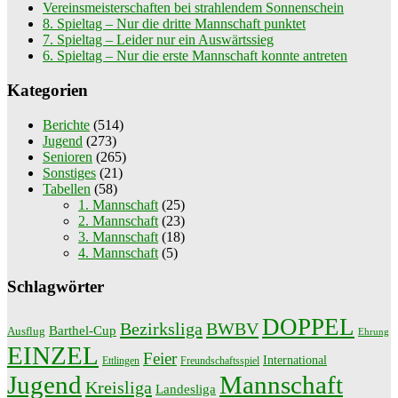
Vereinsmeisterschaften bei strahlendem Sonnenschein
8. Spieltag – Nur die dritte Mannschaft punktet
7. Spieltag – Leider nur ein Auswärtssieg
6. Spieltag – Nur die erste Mannschaft konnte antreten
Kategorien
Berichte
(514)
Jugend
(273)
Senioren
(265)
Sonstiges
(21)
Tabellen
(58)
1. Mannschaft
(25)
2. Mannschaft
(23)
3. Mannschaft
(18)
4. Mannschaft
(5)
Schlagwörter
DOPPEL
Bezirksliga
BWBV
Barthel-Cup
Ausflug
Ehrung
EINZEL
Feier
International
Ettlingen
Freundschaftsspiel
Jugend
Mannschaft
Kreisliga
Landesliga