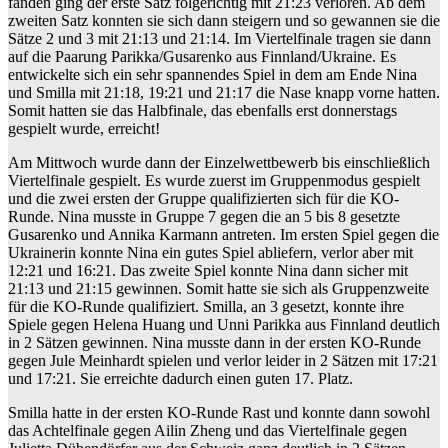
fanden ging der erste Satz folgerichtig mit 21:23 verloren. Ab dem
zweiten Satz konnten sie sich dann steigern und so gewannen sie die
Sätze 2 und 3 mit 21:13 und 21:14. Im Viertelfinale tragen sie dann
auf die Paarung Parikka/Gusarenko aus Finnland/Ukraine. Es
entwickelte sich ein sehr spannendes Spiel in dem am Ende Nina
und Smilla mit 21:18, 19:21 und 21:17 die Nase knapp vorne hatten.
Somit hatten sie das Halbfinale, das ebenfalls erst donnerstags
gespielt wurde, erreicht!
Am Mittwoch wurde dann der Einzelwettbewerb bis einschließlich
Viertelfinale gespielt. Es wurde zuerst im Gruppenmodus gespielt
und die zwei ersten der Gruppe qualifizierten sich für die KO-
Runde. Nina musste in Gruppe 7 gegen die an 5 bis 8 gesetzte
Gusarenko und Annika Karmann antreten. Im ersten Spiel gegen die
Ukrainerin konnte Nina ein gutes Spiel abliefern, verlor aber mit
12:21 und 16:21. Das zweite Spiel konnte Nina dann sicher mit
21:13 und 21:15 gewinnen. Somit hatte sie sich als Gruppenzweite
für die KO-Runde qualifiziert. Smilla, an 3 gesetzt, konnte ihre
Spiele gegen Helena Huang und Unni Parikka aus Finnland deutlich
in 2 Sätzen gewinnen. Nina musste dann in der ersten KO-Runde
gegen Jule Meinhardt spielen und verlor leider in 2 Sätzen mit 17:21
und 17:21. Sie erreichte dadurch einen guten 17. Platz.
Smilla hatte in der ersten KO-Runde Rast und konnte dann sowohl
das Achtelfinale gegen Ailin Zheng und das Viertelfinale gegen