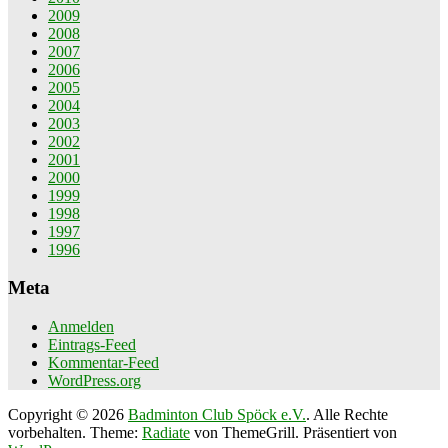
2009
2008
2007
2006
2005
2004
2003
2002
2001
2000
1999
1998
1997
1996
Meta
Anmelden
Eintrags-Feed
Kommentar-Feed
WordPress.org
Copyright © 2026
Badminton Club Spöck e.V.
. Alle Rechte
vorbehalten. Theme:
Radiate
von ThemeGrill. Präsentiert von