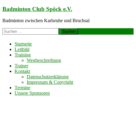
Zum
Badminton Club Spöck e.V.
Inhalt
springen
Badminton zwischen Karlsruhe und Bruchsal
Suchen
nach:
Startseite
Leitbild
Training
Wegbeschreibung
Trainer
Kontakt
Datenschutzerklärung
Impressum & Copyright
Termine
Unsere Sponsoren