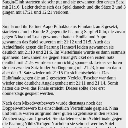
Sargin/Dinh starteten sie sehr gut und sie gewannen den ersten Satz
mit 21:16. Leider drehte sich das Spiel danach und die Sätze 2 und 3
gingen mit 17:21 und 12:21 verloren.
Smilla und ihr Partner Aapo Puhakka aus Finnland, an 3 gesetzt,
starteten dann in Runde 2 gegen die Paarung Sargin/Dhin, die zuvor
gegen Nina und Luan gewonnen hatten. Smilla und Aapo
gewannen das Spiel souverän mit 21:12 und 21:5. Auch das
Achtelfinale gegen die Paarung Hannes/Heiden gewannen sie
deutlich mit 21:10 und 21:6. Im Viertelfinale wurde es dann erstmals
spannend. Gewannen sie gegen Huang/Nickel den ersten Satz
deutlich mit 21:9, wurde es dann richtig spannend. Leider verloren
sie den zweiten Satz in der Verlängerung mit 21:23, konnten dann
aber den 3. Satz wieder mit 21:15 für sich entscheiden. Das
Halbfinale gegen die an 2 gesetzten Nedelcu/Pascher war dann
wieder eine deutliche Angelegenheit mit 21:11 und 21:14. Somit
hatten die zwei das Finale erreicht. Dieses sollte aber erst
donnerstags gespielt werden.
Nach dem Mixedwettbewerb wurde dienstags noch der
Doppelwettbewerb bis einschließlich Viertelfinale gespielt. Nina
und Smilla waren aufgrund ihrer guten Ergebnisse in den letzten
Wochen sogar an 1 gesetzt. Sie starteten erst im Achtelfinale gegen
die Paarung Yildiz/Krüger. Nachdem sie sehr schwer ins Spiel