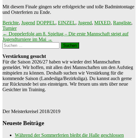
Mit diesem Finale gingen sehr erfolgreiche und tolle Badmintontage
und Osterferien zu Ende.
Berichte
,
Jugend
DOPPEL
,
EINZEL
,
Jugend
,
MIXED
,
Rangliste
,
Turnier
Beitragsnavigation
←
Doppelerfolg am 8. Spieltag – Die erste Mannschaft steigt auf
Jugendturniere im Mai
→
Suchen
nach:
Verstärkung gesucht
Für die Saison 2026/27 haben wir wieder drei Mannschaften
gemeldet. Wir hoffen, mit allen drei Mannschaften um den Aufstieg
mitspielen zu können. Deshalb suchen wir Verstärkung für die
kommende Saison (Landesliga/Bezirksliga). Du kannst auch gerne
zur Rückrunde bei uns einsteigen. Wir freuen uns stets über neue
Gesichter im Training.
Der Meisterkreisel 2018/2019
Neueste Beiträge
Während der Sommerferien bleibt die Halle geschlossen