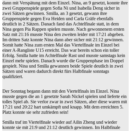
dann mit Verspätung mit dem Einzel. Nina, an 9 gesetzt, konnte ihre
zwei Gruppenspiele gegen Sofia Ni und Isabella Deng sicher in
zwei Sätzen gewinnen. Smilla, an 3 gesetzt, gewann ihre
Gruppenspiele gegen Eva Heiden und Carla Gräfe ebenfalls
deutlich in 2 Sätzen. Danach fand das Achtelfinale statt, in dem
Nina gegen Pia Rappen spielen musste. Nach gewonnenem ersten
Satz mit 21:16 musste Nina den zweiten leider mit 17:21 abgeben.
Im dritten Satz konnte Nina dann aber sicher mit 21:12 gewinnen.
Somit hatte Nina zum ersten Mal das Viertelfinale im Einzel bei
einer A-Rangliste U15 erreicht. Das war bereits schon ein toller
Erfolg. Smilla hatte im Achtelfinale Rast und musste samstags kein
Einzel mehr spielen. Danach wurde die Gruppenphase im Doppel
gespielt. Nina und Smilla gewannen beide Spiele deutlich in zwei
Sätzen und waren dadurch direkt fürs Halbfinale sonntags
qualifiziert.
Der Sonntag begann dann mit den Viertelfinals im Einzel. Nina
musste gegen die an 1 gesetzte Sarah Nickel spielen und lieferte ein
tolles Spiel ab. Sie verlor zwar in zwei Sätzen, aber diese waren mit
17:21 und 20:22 hart umkämpft und knapp. Mit dem erreichten 5.
Platz konnte sie sehr zufrieden sein!
Smilla traf im Viertelfinale wieder auf Ailin Zheng und wieder
konnte sie mit 21:9 und 21:12 deutlich gewinnen. Im Halbfinale